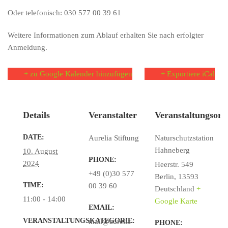
Oder telefonisch: 030 577 00 39 61
Weitere Informationen zum Ablauf erhalten Sie nach erfolgter
Anmeldung.
+ zu Google Kalender hinzufügen
+ Exportiere iCal
Details
Veranstalter
Veranstaltungsort
DATE:
Aurelia Stiftung
Naturschutzstation
Hahneberg
10. August
PHONE:
2024
Heerstr. 549
+49 (0)30 577
Berlin
,
13593
TIME:
00 39 60
Deutschland
+
11:00 - 14:00
Google Karte
EMAIL:
VERANSTALTUNGSKATEGORIE:
mail@aurelia-
PHONE: