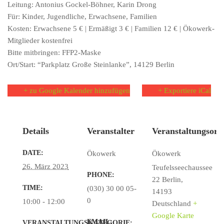
Leitung: Antonius Gockel-Böhner, Karin Drong
Für: Kinder, Jugendliche, Erwachsene, Familien
Kosten: Erwachsene 5 € | Ermäßigt 3 € | Familien 12 € | Ökowerk-
Mitglieder kostenfrei
Bitte mitbringen: FFP2-Maske
Ort/Start: “Parkplatz Große Steinlanke”, 14129 Berlin
+ zu Google Kalender hinzufügen
+ Exportiere iCal
Details
Veranstalter
Veranstaltungsort
DATE:
Ökowerk
Ökowerk
26. März 2023
Teufelsseechaussee
PHONE:
22
Berlin
,
TIME:
(030) 30 00 05-
14193
0
10:00 - 12:00
Deutschland
+
Google Karte
EMAIL:
VERANSTALTUNGSKATEGORIE: