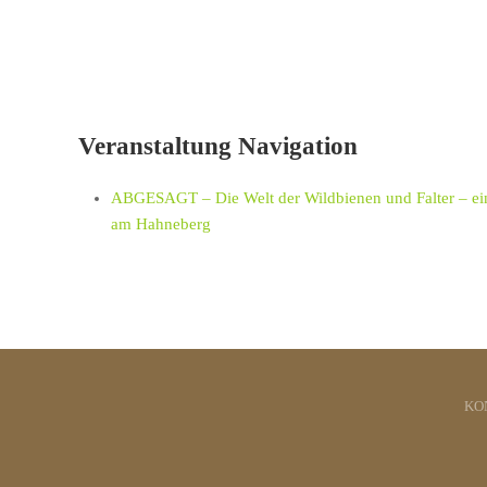
Veranstaltung Navigation
ABGESAGT – Die Welt der Wildbienen und Falter – ei
am Hahneberg
KO