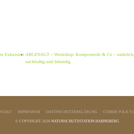
ne Exkursion
ABGESAGT – Workshop: Komposterde & Co – natürlich
nachhaltig und lebendig
NTAKT
IMPRESSUM
DATENSCHUTZERKLÄRUNG
COOKIE POLICY 
© COPYRIGHT 2026
NATURSCHUTZSTATION HAHNEBERG