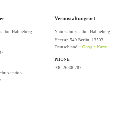
er
Veranstaltungsort
station Hahneberg
Naturschutzstation Hahneberg
Heerstr. 549
Berlin
,
13593
Deutschland
+ Google Karte
87
PHONE:
030 26300787
hutzstation-
e