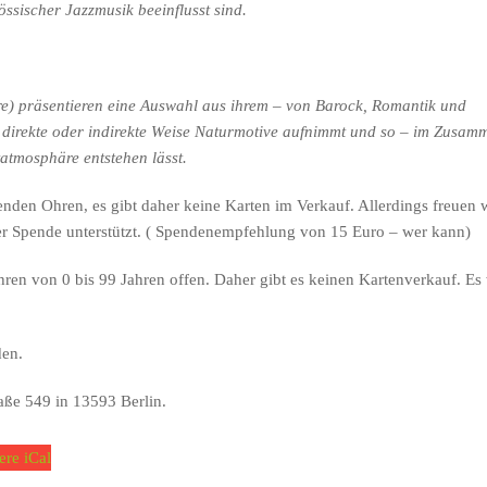
össischer Jazzmusik beeinflusst sind.
e) präsentieren eine Auswahl aus ihrem – von Barock, Romantik und
f direkte oder indirekte Weise Naturmotive aufnimmt und so – im Zusam
atmosphäre entstehen lässt.
enden Ohren, es gibt daher keine Karten im Verkauf. Allerdings freuen w
er Spende unterstützt. ( Spendenempfehlung von 15 Euro – wer kann)
hren von 0 bis 99 Jahren offen. Daher gibt es keinen Kartenverkauf. Es 
den.
raße 549 in 13593 Berlin.
ere iCal