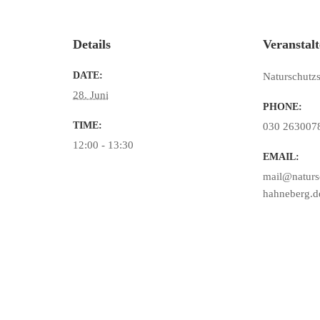
Details
Veranstalt
DATE:
Naturschutz
28. Juni
PHONE:
TIME:
030 263007
12:00 - 13:30
EMAIL:
mail@natursc
hahneberg.d