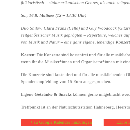
folkloristisch – südamerikanischen Genres, als auch zeitgen
So., 16.8. Matinee (12 – 13.30 Uhr)
Duo Shilov: Clara Franz (Cello) und Guy Woodcock (Gitarr
zeitgenössischer Musik geprägten – Repertoire, welches au
von Musik und Natur – eine ganz eigene, lebendige Konzert
Kosten:
Die Konzerte sind kostenfrei und für alle musiklieb
wenn ihr die Musiker*innen und Organisator*innen mit ein
Die Konzerte sind kostenfrei und für alle musikliebenden O
Spendenempfehlung von 15 Euro ausgesprochen.
Eigene
Getränke & Snacks
können gerne mitgebracht wer
Treffpunkt ist an der Naturschutzstation Hahneberg, Heerst
+ zu Google Kalender hinzufügen
+ Exporti