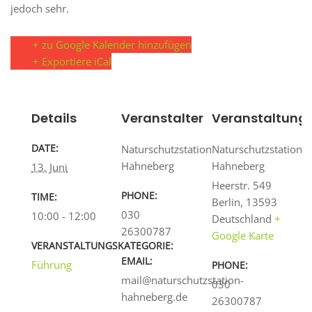
jedoch sehr.
+ zu Google Kalender hinzufügen
+ Exportiere iCal
Details
Veranstalter
Veranstaltungs
DATE:
Naturschutzstation
Naturschutzstation
Hahneberg
Hahneberg
13. Juni
Heerstr. 549
PHONE:
TIME:
Berlin
,
13593
030
10:00 - 12:00
Deutschland
+
26300787
Google Karte
VERANSTALTUNGSKATEGORIE:
EMAIL:
Führung
PHONE:
mail@naturschutzstation-
030
hahneberg.de
26300787