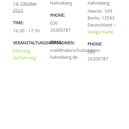
Hahneberg
Hahneberg
14. Oktober
2022
Heerstr. 549
PHONE:
Berlin
,
13593
TIME:
030
Deutschland
+
26300787
16:30 - 17:30
Google Karte
EMAIL:
VERANSTALTUNGSKATEGORIEN:
PHONE:
mail@naturschutzstation-
Führung
,
030
hahneberg.de
Vorführung
26300787