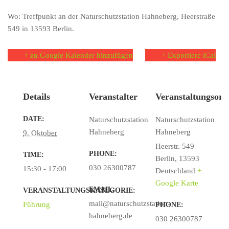
Wo: Treffpunkt an der Naturschutzstation Hahneberg, Heerstraße
549 in 13593 Berlin.
+ zu Google Kalender hinzufügen
+ Exportiere iCal
Details
Veranstalter
Veranstaltungsort
DATE:
Naturschutzstation
Naturschutzstation
Hahneberg
Hahneberg
9. Oktober
Heerstr. 549
PHONE:
TIME:
Berlin
,
13593
030 26300787
15:30 - 17:00
Deutschland
+
Google Karte
EMAIL:
VERANSTALTUNGSKATEGORIE:
mail@naturschutzstation-
Führung
PHONE:
hahneberg.de
030 26300787