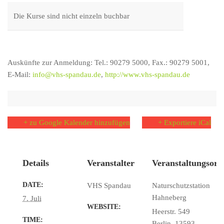
Die Kurse sind nicht einzeln buchbar
Auskünfte zur Anmeldung:
Tel.: 90279 5000
,
Fax.: 90279 5001
,
E-Mail:
info@vhs-spandau.de
,
http://www.vhs-spandau.de
+ zu Google Kalender hinzufügen
+ Exportiere iCal
Details
Veranstalter
Veranstaltungsort
DATE:
VHS Spandau
Naturschutzstation
Hahneberg
7. Juli
WEBSITE:
Heerstr. 549
TIME:
Berlin
,
13593