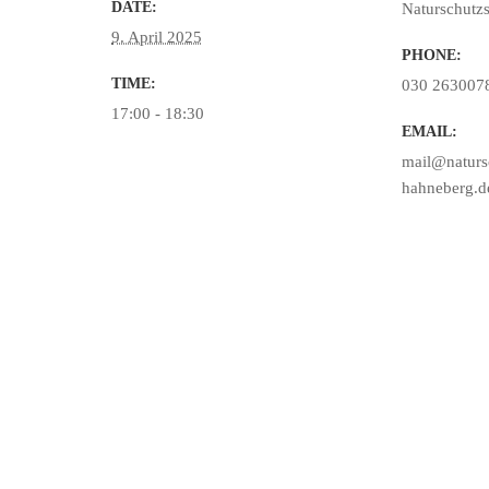
DATE:
Naturschutz
9. April 2025
PHONE:
TIME:
030 263007
17:00 - 18:30
EMAIL:
mail@natursc
hahneberg.d