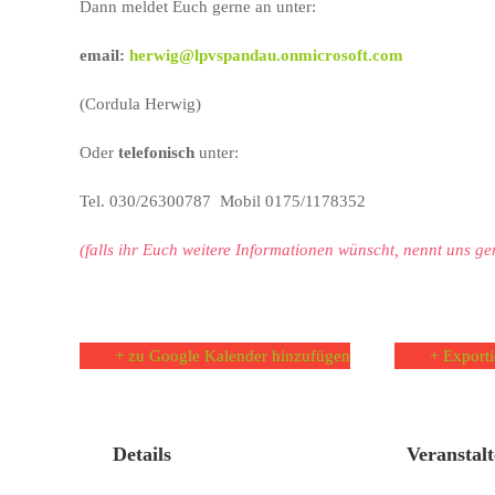
Dann meldet Euch gerne an unter:
email:
herwig@lpvspandau.onmicrosoft.com
(Cordula Herwig)
Oder
telefonisch
unter:
Tel. 030/26300787 Mobil 0175/1178352
(falls ihr Euch weitere Informationen wünscht, nennt uns g
+ zu Google Kalender hinzufügen
+ Exporti
Details
Veranstalt