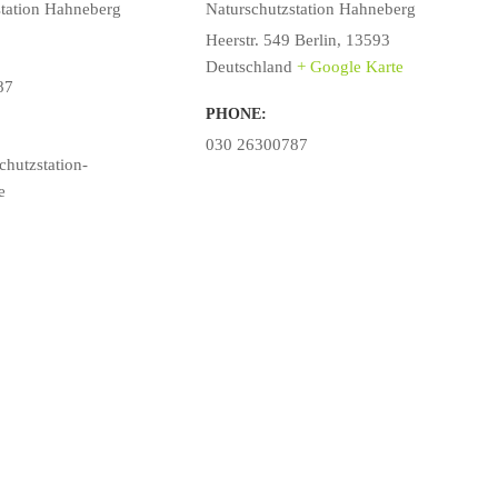
station Hahneberg
Naturschutzstation Hahneberg
Heerstr. 549
Berlin
,
13593
Deutschland
+ Google Karte
87
PHONE:
030 26300787
hutzstation-
e