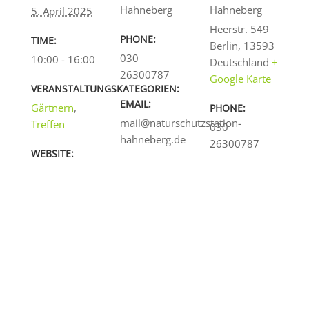
Hahneberg
Hahneberg
5. April 2025
Heerstr. 549
PHONE:
TIME:
Berlin
,
13593
030
10:00 - 16:00
Deutschland
+
26300787
Google Karte
VERANSTALTUNGSKATEGORIEN:
EMAIL:
Gärtnern
,
PHONE:
mail@naturschutzstation-
Treffen
030
hahneberg.de
26300787
WEBSITE: