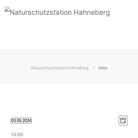
Naturschutzstation Hahneberg
Seite
View
Even
03.05.2024
Tag
Select
View
Navi
date.
16:00