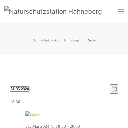
Naturschutzstation Hahneberg
Seite
View
Even
31.05.2024
Tag
Select
View
Navi
date.
18:30
Navi
31. Mai 2024 @ 18:30
-
20:00