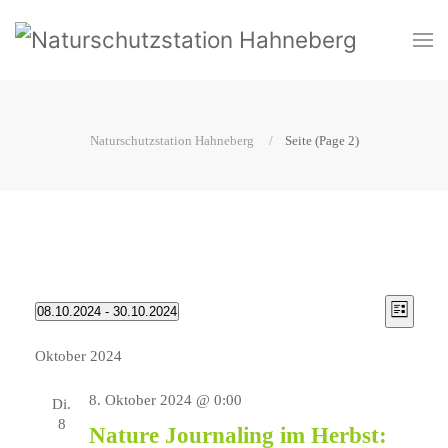
Naturschutzstation Hahneberg
Seite
(Page 2)
View
Even
08.10.2024
 - 
30.10.2024
Liste
Select
View
Navi
date.
Oktober 2024
Navi
8. Oktober 2024 @ 0:00
Di.
8
Nature Journaling im Herbst: