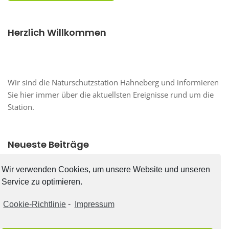
Herzlich Willkommen
Wir sind die Naturschutzstation Hahneberg und informieren
Sie hier immer über die aktuellsten Ereignisse rund um die
Station.
Neueste Beiträge
Neuer Infoverteiler der Naturschutzstation Hahneberg
Wir verwenden Cookies, um unsere Website und unseren
Service zu optimieren.
Neue Termine: Feierabendgärtnern am Hahneberg!
Cookie-Richtlinie
-
Impressum
Bundesfreiwilligendienst am Hahneberg!