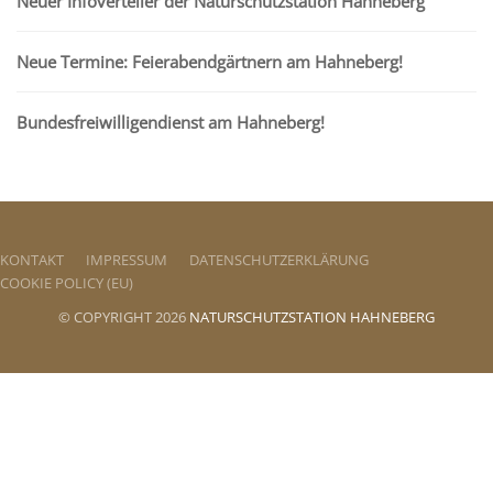
Neuer Infoverteiler der Naturschutzstation Hahneberg
Neue Termine: Feierabendgärtnern am Hahneberg!
Bundesfreiwilligendienst am Hahneberg!
KONTAKT
IMPRESSUM
DATENSCHUTZERKLÄRUNG
COOKIE POLICY (EU)
© COPYRIGHT 2026
NATURSCHUTZSTATION HAHNEBERG