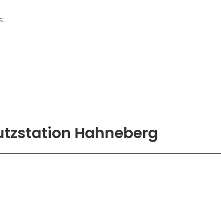
s:
utzstation Hahneberg