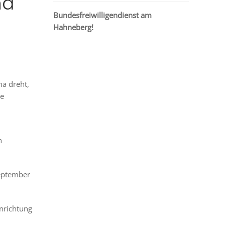
nd
Bundesfreiwilligendienst am
Hahneberg!
a dreht,
de
h
September
nrichtung