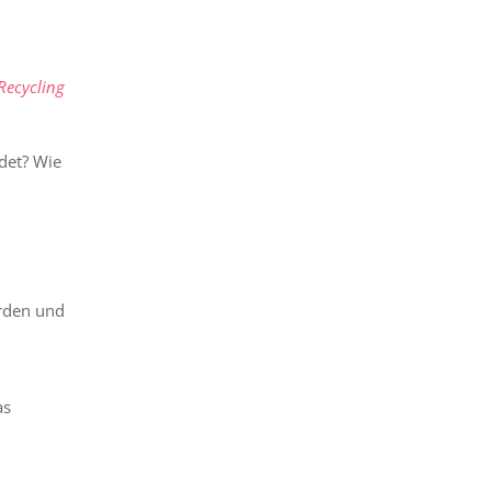
Recycling
det? Wie
erden und
as