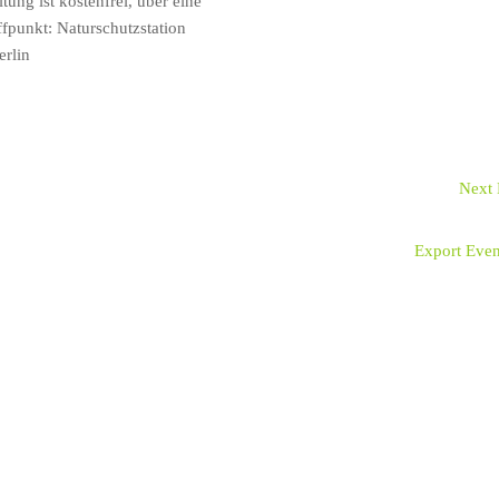
ung ist kostenfrei, über eine
fpunkt: Naturschutzstation
erlin
Next
Export Even