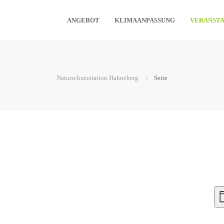
ANGEBOT
KLIMAANPASSUNG
VERANST
Naturschutzstation Hahneberg
Seite
V
T
N