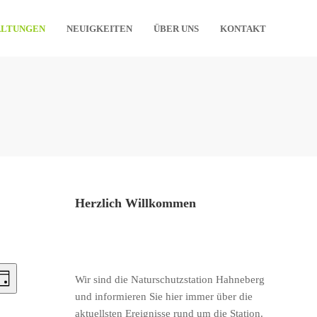
ALTUNGEN
NEUIGKEITEN
ÜBER UNS
KONTAKT
Herzlich Willkommen
iews
Event
Wir sind die Naturschutzstation Hahneberg
ag
Views
und informieren Sie hier immer über die
avigation
aktuellsten Ereignisse rund um die Station.