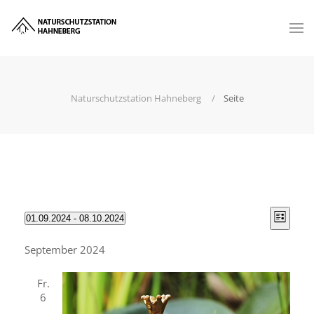
Naturschutzstation Hahneberg
Seite
Vie
Even
01.09.2024
 - 
08.10.2024
Liste
Select
Vie
Nav
date.
September 2024
Nav
Fr.
6