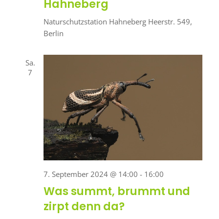
Hahneberg
Naturschutzstation Hahneberg
Heerstr. 549,
Berlin
Sa.
7
7. September 2024 @ 14:00
-
16:00
Was summt, brummt und
zirpt denn da?